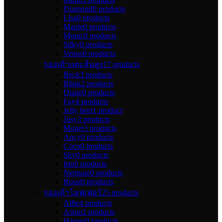
Diamond
0 products
Lisa
0 products
Maple
0 products
Monic
0 products
Silky
0 products
Venus
0 products
รองเท้าแตะส้นสูง
17 products
Beck
3 products
Blink
2 products
Diane
0 products
Fay
4 products
Jelly heel
1 product
Josy
3 products
Monet
3 products
Ancy
0 products
Coco
0 products
Sky
0 products
Irin
0 products
Neptune
0 products
Rossi
0 products
รองเท้าโลฟเฟอร์
25 products
Alfie
4 products
Aston
2 products
Harper
0 products