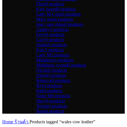
Fleur
0 products
Katy tweed
0 products
Lady M Color
0 products
Mary jane
6 products
mary jane shine
0 products
Audrey
5 products
Ferry
0 products
Gary
0 products
Jupiter
0 products
Katy
5 products
Lady M
5 products
Middleton
5 products
Middleton crystal
0 products
Nicole
0 products
Olivia
0 products
Rebecca
0 products
Rey
0 products
Rita
0 products
Sister M
6 products
Stacy
0 products
Veneta
3 products
Rene
0 products
Home
ร้านค้า
Products tagged “wales cow leather”