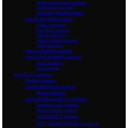
Metal chain strap
0 products
Gold chain
1 product
Pearl Bag Strap
0 products
กระเป๋าสตางค์
8 products
Claire
2 products
Trix Bag
1 product
Alice
0 products
Alice's sister
0 products
Alin
0 products
Slim cardholder
0 products
กระเป๋าใส่โทรศัพท์
2 products
Jezz
2 products
Jo
0 products
รองเท้า
221 products
Wedge
5 products
รองเท้าส้นกลาง
9 products
Muse
9 products
อุปกรณ์เสริมรองเท้า
17 products
Bamboo sock
1 product
Shoes charm
1 product
สเปรย์กันน้ำ
1 product
บริการฉีดสเปรย์กันน้ำ
0 products