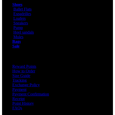
Shoes
Ballet Flats
Espadrilles
Loafers
Sneakers
Pump
Heel sandals
Mules
Bags
Sale
ONLINE SHOPPING
Reward Points
How to Order
Size Guide
Tracking
Exchange Policy
Payment
Payment Confirmation
Receipt
Point History
FAQs