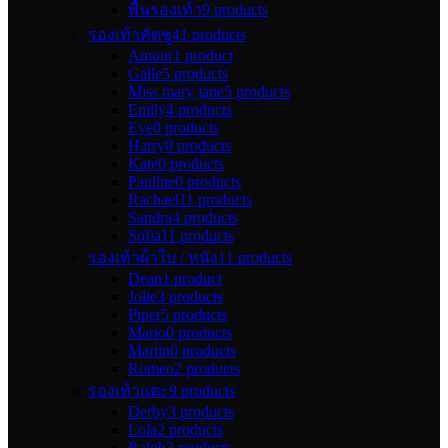
พื้นรองเท้า
9 products
รองเท้าคัตชู
41 products
Amour
1 product
Galle
5 products
Miss mary jane
5 products
Emily
4 products
Eve
0 products
Harry
0 products
Kate
0 products
Pauline
0 products
Rachael
11 products
Sandra
4 products
Sofia
11 products
รองเท้าผ้าใบ / หนัง
11 products
Dean
1 product
Jolie
3 products
Piper
5 products
Mario
0 products
Martin
0 products
Romeo
2 products
รองเท้าแตะ
9 products
Derby
3 products
Lola
2 products
Ralph
3 products