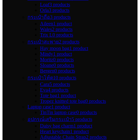
Loaf
3 products
Orla
3 products
กระเป๋าถือ
3 products
Aileen
1 product
Wales
2 products
Trix L
0 products
กระเป๋าสะพาย
2 products
Hay moon bag
1 product
Mindy
1 product
Moritz
0 products
Sloane
0 products
Bergen
0 products
กระเป๋าโท้ต
10 products
Cara
5 products
Eva
4 products
Tote bag
1 product
Tropez knitted tote bag
0 products
Laptop case
1 product
TinTin laptop case
0 products
อุปกรณ์เสริมกระเป๋า
5 products
Daisy bag charm
1 product
Heart keychain
1 product
Adjustable Chain Strap
2 products