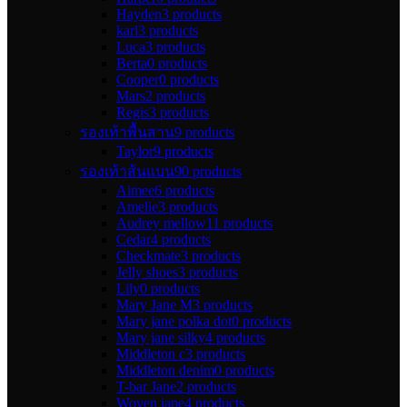
Hayden
3 products
karl
3 products
Luca
3 products
Berta
0 products
Cooper
0 products
Mars
2 products
Regis
3 products
รองเท้าพื้นสาน
9 products
Taylor
9 products
รองเท้าส้นแบน
90 products
Aimee
6 products
Amelie
3 products
Audrey mellow
11 products
Cedar
4 products
Checkmate
3 products
Jelly shoes
3 products
Lily
0 products
Mary Jane M
3 products
Mary jane polka dot
0 products
Mary jane silky
4 products
Middleton c
3 products
Middleton denim
0 products
T-bar Jane
2 products
Woven jane
4 products