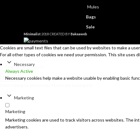
Mules
Bags
Sale
Minimalist
2018 CREATED BY
Bakeaweb
Cookies are small text files that can be used by websites to make a user'
For all other types of cookies we need your permission. This site uses d
Necessary
Always Active
Search
Necessary cookies help make a website usable by enabling basic func
Start typing to see products you are looking for.
Marketing
Marketing
Marketing cookies are used to track visitors across websites. The inte
advertisers.