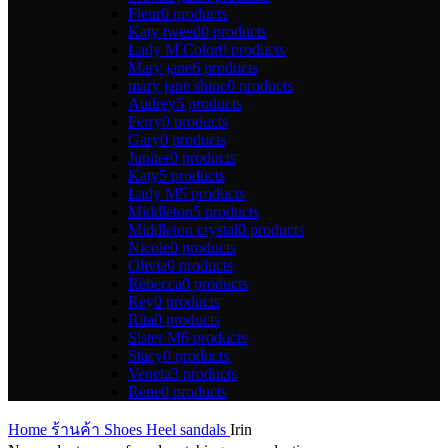
Fleur
0 products
Katy tweed
0 products
Lady M Color
0 products
Mary jane
6 products
mary jane shine
0 products
Audrey
5 products
Ferry
0 products
Gary
0 products
Jupiter
0 products
Katy
5 products
Lady M
5 products
Middleton
5 products
Middleton crystal
0 products
Nicole
0 products
Olivia
0 products
Rebecca
0 products
Rey
0 products
Rita
0 products
Sister M
6 products
Stacy
0 products
Veneta
3 products
Rene
0 products
Home
ร้านค้า
Shoes
Heel sandals
Irin