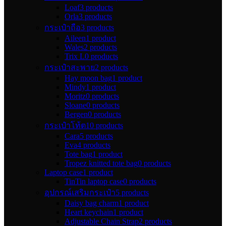
Loaf
3 products
Orla
3 products
กระเป๋าถือ
3 products
Aileen
1 product
Wales
2 products
Trix L
0 products
กระเป๋าสะพาย
2 products
Hay moon bag
1 product
Mindy
1 product
Moritz
0 products
Sloane
0 products
Bergen
0 products
กระเป๋าโท้ต
10 products
Cara
5 products
Eva
4 products
Tote bag
1 product
Tropez knitted tote bag
0 products
Laptop case
1 product
TinTin laptop case
0 products
อุปกรณ์เสริมกระเป๋า
5 products
Daisy bag charm
1 product
Heart keychain
1 product
Adjustable Chain Strap
2 products