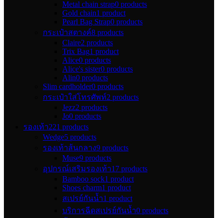
Metal chain strap
0 products
Gold chain
1 product
Pearl Bag Strap
0 products
กระเป๋าสตางค์
8 products
Claire
2 products
Trix Bag
1 product
Alice
0 products
Alice's sister
0 products
Alin
0 products
Slim cardholder
0 products
กระเป๋าใส่โทรศัพท์
2 products
Jezz
2 products
Jo
0 products
รองเท้า
221 products
Wedge
5 products
รองเท้าส้นกลาง
9 products
Muse
9 products
อุปกรณ์เสริมรองเท้า
17 products
Bamboo sock
1 product
Shoes charm
1 product
สเปรย์กันน้ำ
1 product
บริการฉีดสเปรย์กันน้ำ
0 products