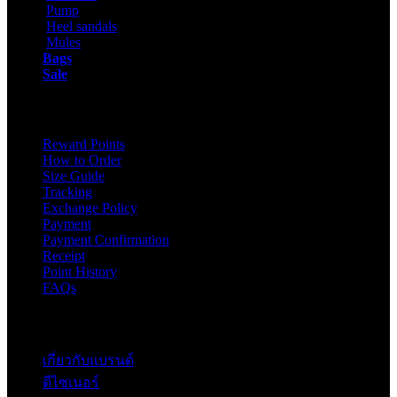
Pump
Heel sandals
Mules
Bags
Sale
ONLINE SHOPPING
Reward Points
How to Order
Size Guide
Tracking
Exchange Policy
Payment
Payment Confirmation
Receipt
Point History
FAQs
Contact
เกี่ยวกับแบรนด์
ดีไซเนอร์