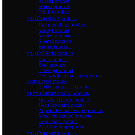
Aileen
1 product
Wales
2 products
Trix L
0 products
กระเป๋าสะพาย
2 products
Hay moon bag
1 product
Mindy
1 product
Moritz
0 products
Sloane
0 products
Bergen
0 products
กระเป๋าโท้ต
10 products
Cara
5 products
Eva
4 products
Tote bag
1 product
Tropez knitted tote bag
0 products
Laptop case
1 product
TinTin laptop case
0 products
อุปกรณ์เสริมกระเป๋า
5 products
Daisy bag charm
1 product
Heart keychain
1 product
Adjustable Chain Strap
2 products
Metal chain strap
0 products
Gold chain
1 product
Pearl Bag Strap
0 products
กระเป๋าสตางค์
8 products