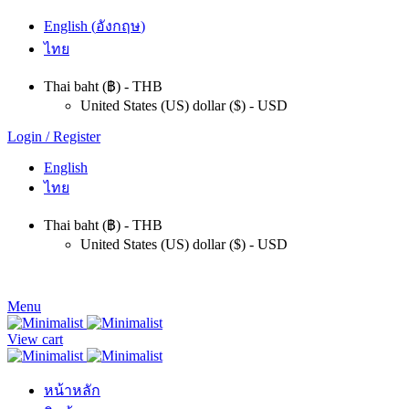
English
(
อังกฤษ
)
ไทย
Thai baht (฿) - THB
United States (US) dollar ($) - USD
Login / Register
English
ไทย
Thai baht (฿) - THB
United States (US) dollar ($) - USD
Menu
View cart
หน้าหลัก