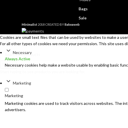
Bags
Sale
Minimalist
2018 CREATED BY
Bakeaweb
Cookies are small text files that can be used by websites to make a user'
For all other types of cookies we need your permission. This site uses d
Necessary
Always Active
Search
Necessary cookies help make a website usable by enabling basic func
Start typing to see products you are looking for.
Marketing
Marketing
Marketing cookies are used to track visitors across websites. The inte
advertisers.
Analytics