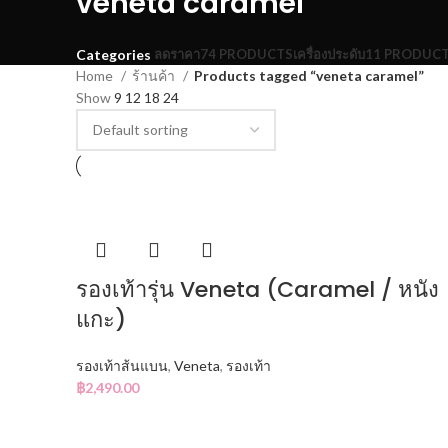
veneta caramel
ลดราคา
74 PRODUCTS
เครื่องประดับ
11 PRODUC
Categories
Home
ร้านค้า
Products tagged “veneta caramel”
Show
9
12
18
24
รองเท้ารุ่น Veneta (Caramel / หนัง
แกะ)
รองเท้าส้นแบน
,
Veneta
,
รองเท้า
฿
2,490.00