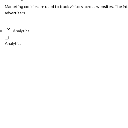
Marketing cookies are used to track visitors across websites. The inte
advertisers.
Analytics
Analytics
Analytics cookies help website owners to understand how visitors in
Preferences
Preferences
Preference cookies enable a website to remember information that cha
Unclassified
Unclassified
Unclassified cookies are cookies that we are in the process of classify