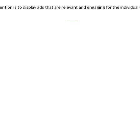
ntion is to display ads that are relevant and engaging for the individual
teract with websites by collecting and reporting information anonymous
nges the way the website behaves or looks, like your preferred languag
ing, together with the providers of individual cookies.