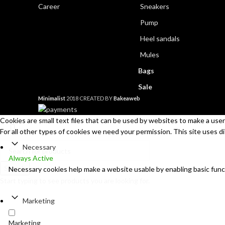
Career
Sneakers
Pump
Heel sandals
Mules
Bags
Sale
Minimalist
2018 CREATED BY
Bakeaweb
Cookies are small text files that can be used by websites to make a user'
For all other types of cookies we need your permission. This site uses d
Necessary
Always Active
Search
Necessary cookies help make a website usable by enabling basic func
Start typing to see products you are looking for.
Marketing
Marketing