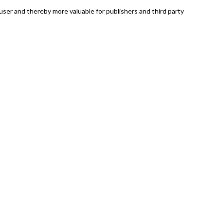
 user and thereby more valuable for publishers and third party
ly.
e or the region that you are in.