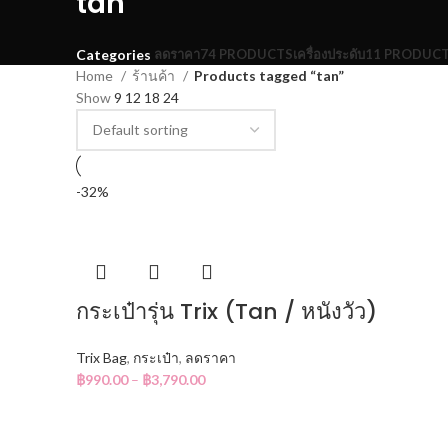
tan
ลดราคา
74 PRODUCTS
เครื่องประดับ
11 PRODUC
Categories
Home
ร้านค้า
Products tagged “tan”
Show
9
12
18
24
-32%
กระเป๋ารุ่น Trix (Tan / หนังวัว)
Trix Bag
,
กระเป๋า
,
ลดราคา
฿
990.00
–
฿
3,790.00