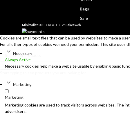
Bags
Sale
Minimalist
2018 CREATED BY
Bakeaweb
Cookies are small text files that can be used by websites to make a user'
For all other types of cookies we need your permission. This site uses d
Necessary
Always Active
Search
Necessary cookies help make a website usable by enabling basic func
Start typing to see products you are looking for.
Marketing
Marketing
Marketing cookies are used to track visitors across websites. The inte
advertisers.
Analytics