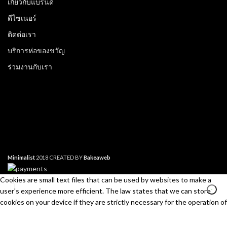
เกี่ยวกับแบรนด์
ดีไซเนอร์
ติดต่อเรา
บริการห่อของขวัญ
ร่วมงานกับเรา
Minimalist
2018 CREATED BY
Bakeaweb
Cookies are small text files that can be used by websites to make a
user's experience more efficient. The law states that we can store
cookies on your device if they are strictly necessary for the operation of
this site. For all other types of cookies we need your permission. This
site uses different types of cookies. Some cookies are placed by third