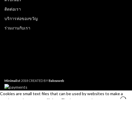
ติดต่อเรา
บริการห่อของขวัญ
ร่วมงานกับเรา
Minimalist
2018 CREATED BY
Bakeaweb
Cookies are small text files that can be used by websites to make a
user's experience more efficient. The law states that we can store
cookies on your device if they are strictly necessary for the operation of
this site. For all other types of cookies we need your permission. This
site uses different types of cookies. Some cookies are placed by third
Search
party services that appear on our pages.
Start typing to see products you are looking for.