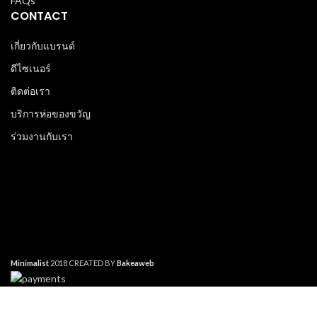
FAQs
CONTACT
เกี่ยวกับแบรนด์
ดีไซเนอร์
ติดต่อเรา
บริการห่อของขวัญ
ร่วมงานกับเรา
Minimalist
2018 CREATED BY
Bakeaweb
Cookies are small text files that can be used by websites to make a
user's experience more efficient. The law states that we can store