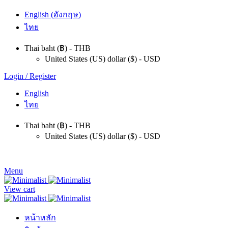
English
(
อังกฤษ
)
ไทย
Thai baht (฿) - THB
United States (US) dollar ($) - USD
Login / Register
English
ไทย
Thai baht (฿) - THB
United States (US) dollar ($) - USD
Menu
View cart
หน้าหลัก