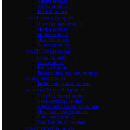
Aileen
1 product
Wales
2 products
Trix L
0 products
กระเป๋าสะพาย
2 products
Hay moon bag
1 product
Mindy
1 product
Moritz
0 products
Sloane
0 products
Bergen
0 products
กระเป๋าโท้ต
10 products
Cara
5 products
Eva
4 products
Tote bag
1 product
Tropez knitted tote bag
0 products
Laptop case
1 product
TinTin laptop case
0 products
อุปกรณ์เสริมกระเป๋า
5 products
Daisy bag charm
1 product
Heart keychain
1 product
Adjustable Chain Strap
2 products
Metal chain strap
0 products
Gold chain
1 product
Pearl Bag Strap
0 products
กระเป๋าสตางค์
8 products