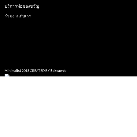
บริการห่อของขวัญ
ร่วมงานกับเรา
Minimalist
2018 CREATED BY
Bakeaweb
Cookies are small text files that can be used by websites to make a
user's experience more efficient. The law states that we can store
cookies on your device if they are strictly necessary for the operation of
this site. For all other types of cookies we need your permission. This
site uses different types of cookies. Some cookies are placed by third
Search
party services that appear on our pages.
Start typing to see products you are looking for.
Necessary
Always Active