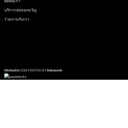
ติดต่อเรา
บริการห่อของขวัญ
ร่วมงานกับเรา
Minimalist
2018 CREATED BY
Bakeaweb
Cookies are small text files that can be used by websites to make a
user's experience more efficient. The law states that we can store
cookies on your device if they are strictly necessary for the operation of
this site. For all other types of cookies we need your permission. This
site uses different types of cookies. Some cookies are placed by third
Search
party services that appear on our pages.
Start typing to see products you are looking for.
Necessary