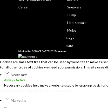
Career
Sneakers
Pump
Heel sandals
Mules
Bags
Sale
Minimalist
2018 CREATED BY
Bakeaweb
Cookies are small text files that can be used by websites to make a user'
For all other types of cookies we need your permission. This site uses d
Necessary
Always Active
Search
Necessary cookies help make a website usable by enabling basic func
Start typing to see products you are looking for.
Marketing