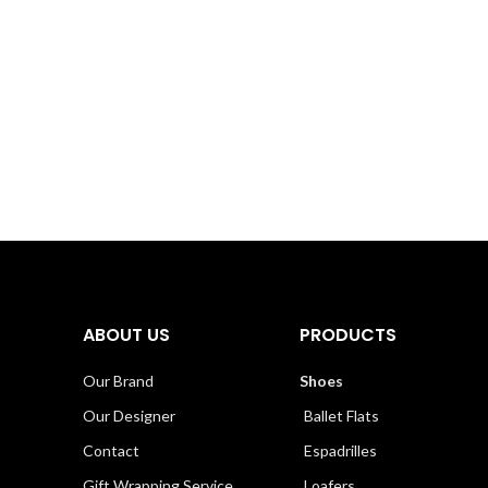
ABOUT US
PRODUCTS
Our Brand
Shoes
Our Designer
Ballet Flats
Contact
Espadrilles
Gift Wrapping Service
Loafers