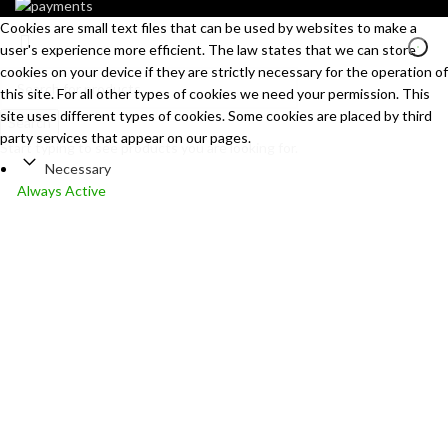
Cookies are small text files that can be used by websites to make a
user's experience more efficient. The law states that we can store
cookies on your device if they are strictly necessary for the operation of
this site. For all other types of cookies we need your permission. This
site uses different types of cookies. Some cookies are placed by third
Search
party services that appear on our pages.
Start typing to see products you are looking for.
Necessary
Always Active
Necessary cookies help make a website usable by enabling basic
functions like page navigation and access to secure areas of the
website. The website cannot function properly without these
cookies.
Marketing
Marketing
Marketing cookies are used to track visitors across websites. The
intention is to display ads that are relevant and engaging for the