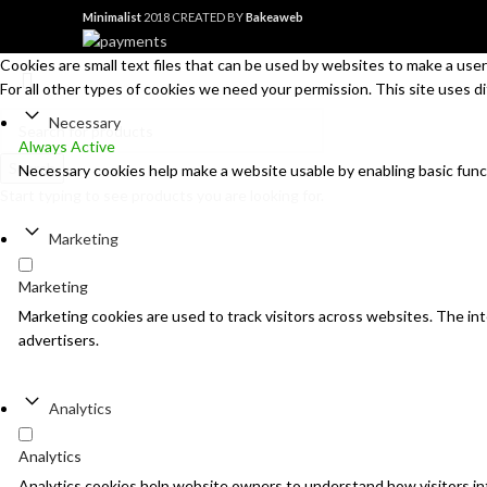
Minimalist
2018 CREATED BY
Bakeaweb
Cookies are small text files that can be used by websites to make a user'
For all other types of cookies we need your permission. This site uses d
Necessary
Always Active
Search
Necessary cookies help make a website usable by enabling basic func
Start typing to see products you are looking for.
Marketing
Marketing
Marketing cookies are used to track visitors across websites. The inte
advertisers.
Analytics
Analytics
Analytics cookies help website owners to understand how visitors in