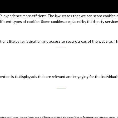
s experience more efficient. The law states that we can store cookies on 
ifferent types of cookies. Some cookies are placed by third party service
tions like page navigation and access to secure areas of the website. T
ntion is to display ads that are relevant and engaging for the individual
teract with websites by collecting and reporting information anonymous