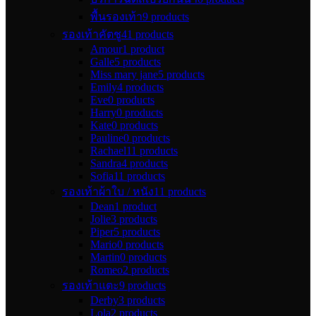
พื้นรองเท้า
9 products
รองเท้าคัตชู
41 products
Amour
1 product
Galle
5 products
Miss mary jane
5 products
Emily
4 products
Eve
0 products
Harry
0 products
Kate
0 products
Pauline
0 products
Rachael
11 products
Sandra
4 products
Sofia
11 products
รองเท้าผ้าใบ / หนัง
11 products
Dean
1 product
Jolie
3 products
Piper
5 products
Mario
0 products
Martin
0 products
Romeo
2 products
รองเท้าแตะ
9 products
Derby
3 products
Lola
2 products