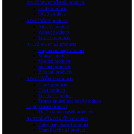
กระเป๋าสะพายไหล่
6 products
Loaf
3 products
Orla
3 products
กระเป๋าถือ
3 products
Aileen
1 product
Wales
2 products
Trix L
0 products
กระเป๋าสะพาย
2 products
Hay moon bag
1 product
Mindy
1 product
Moritz
0 products
Sloane
0 products
Bergen
0 products
กระเป๋าโท้ต
10 products
Cara
5 products
Eva
4 products
Tote bag
1 product
Tropez knitted tote bag
0 products
Laptop case
1 product
TinTin laptop case
0 products
อุปกรณ์เสริมกระเป๋า
5 products
Daisy bag charm
1 product
Heart keychain
1 product