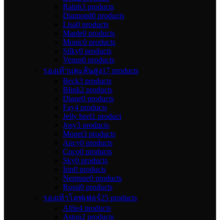
Ralph
3 products
Diamond
0 products
Lisa
0 products
Maple
0 products
Monic
0 products
Silky
0 products
Venus
0 products
รองเท้าแตะส้นสูง
17 products
Beck
3 products
Blink
2 products
Diane
0 products
Fay
4 products
Jelly heel
1 product
Josy
3 products
Monet
3 products
Ancy
0 products
Coco
0 products
Sky
0 products
Irin
0 products
Neptune
0 products
Rossi
0 products
รองเท้าโลฟเฟอร์
25 products
Alfie
4 products
Aston
2 products