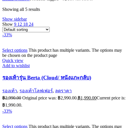
Showing all 5 results
Show sidebar
Show
9
12
18
24
-33%
Select options
This product has multiple variants. The options may
be chosen on the product page
Quick view
Add to wishlist
รองเท้ารุ่น Berta (Cloud/ หนังแกะกลับ)
รองเท้า
,
รองเท้าโลฟเฟอร์
,
ลดราคา
฿
2,990.00
Original price was: ฿2,990.00.
฿
1,990.00
Current price is:
฿1,990.00.
-33%
Select options
This product has multiple variants. The options may