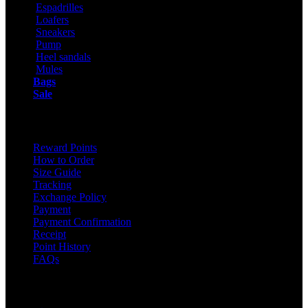
Espadrilles
Loafers
Sneakers
Pump
Heel sandals
Mules
Bags
Sale
ONLINE SHOPPING
Reward Points
How to Order
Size Guide
Tracking
Exchange Policy
Payment
Payment Confirmation
Receipt
Point History
FAQs
Contact