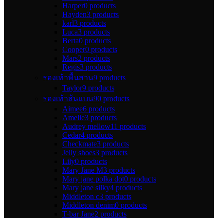
Harper
0 products
Hayden
3 products
karl
3 products
Luca
3 products
Berta
0 products
Cooper
0 products
Mars
2 products
Regis
3 products
รองเท้าพื้นสาน
9 products
Taylor
9 products
รองเท้าส้นแบน
90 products
Aimee
6 products
Amelie
3 products
Audrey mellow
11 products
Cedar
4 products
Checkmate
3 products
Jelly shoes
3 products
Lily
0 products
Mary Jane M
3 products
Mary jane polka dot
0 products
Mary jane silky
4 products
Middleton c
3 products
Middleton denim
0 products
T-bar Jane
2 products