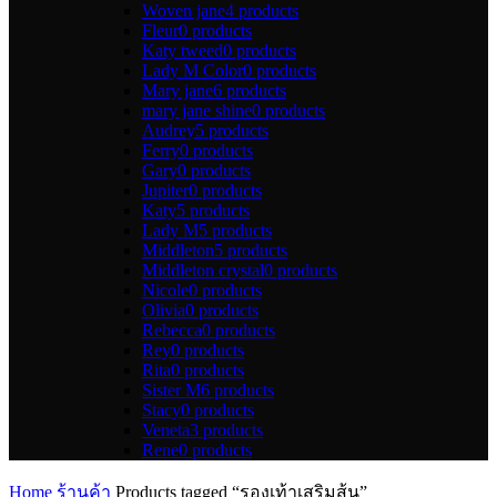
Woven jane
4 products
Fleur
0 products
Katy tweed
0 products
Lady M Color
0 products
Mary jane
6 products
mary jane shine
0 products
Audrey
5 products
Ferry
0 products
Gary
0 products
Jupiter
0 products
Katy
5 products
Lady M
5 products
Middleton
5 products
Middleton crystal
0 products
Nicole
0 products
Olivia
0 products
Rebecca
0 products
Rey
0 products
Rita
0 products
Sister M
6 products
Stacy
0 products
Veneta
3 products
Rene
0 products
Home
ร้านค้า
Products tagged “รองเท้าเสริมส้น”