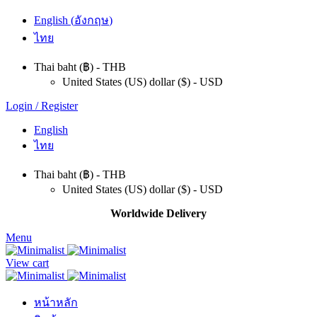
English
(
อังกฤษ
)
ไทย
Thai baht (฿) - THB
United States (US) dollar ($) - USD
Login / Register
English
ไทย
Thai baht (฿) - THB
United States (US) dollar ($) - USD
Worldwide Delivery
Menu
View cart
หน้าหลัก