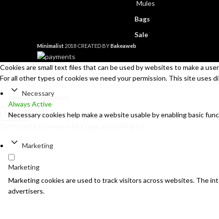
Mules
Bags
Sale
Minimalist
2018 CREATED BY
Bakeaweb
Cookies are small text files that can be used by websites to make a user'
For all other types of cookies we need your permission. This site uses d
Necessary
Always Active
Search
Necessary cookies help make a website usable by enabling basic func
Start typing to see products you are looking for.
Marketing
Marketing
Marketing cookies are used to track visitors across websites. The inte
advertisers.