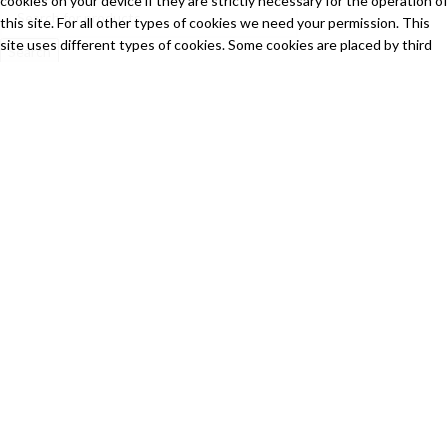
cookies on your device if they are strictly necessary for the operation of
this site. For all other types of cookies we need your permission. This
site uses different types of cookies. Some cookies are placed by third
Search
party services that appear on our pages.
Start typing to see products you are looking for.
Necessary
Always Active
Necessary cookies help make a website usable by enabling basic
functions like page navigation and access to secure areas of the
website. The website cannot function properly without these
cookies.
Marketing
Marketing
Marketing cookies are used to track visitors across websites. The
intention is to display ads that are relevant and engaging for the
individual user and thereby more valuable for publishers and third
party advertisers.