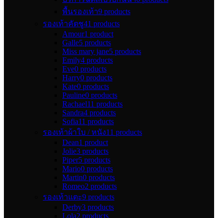
พื้นรองเท้า
9 products
รองเท้าคัตชู
41 products
Amour
1 product
Galle
5 products
Miss mary jane
5 products
Emily
4 products
Eve
0 products
Harry
0 products
Kate
0 products
Pauline
0 products
Rachael
11 products
Sandra
4 products
Sofia
11 products
รองเท้าผ้าใบ / หนัง
11 products
Dean
1 product
Jolie
3 products
Piper
5 products
Mario
0 products
Martin
0 products
Romeo
2 products
รองเท้าแตะ
9 products
Derby
3 products
Lola
2 products