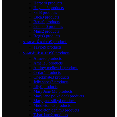
Harper
0 products
Hayden
3 products
karl
3 products
Luca
3 products
Berta
0 products
Cooper
0 products
Mars
2 products
Regis
3 products
รองเท้าพื้นสาน
9 products
Taylor
9 products
รองเท้าส้นแบน
90 products
Aimee
6 products
Amelie
3 products
Audrey mellow
11 products
Cedar
4 products
Checkmate
3 products
Jelly shoes
3 products
Lily
0 products
Mary Jane M
3 products
Mary jane polka dot
0 products
Mary jane silky
4 products
Middleton c
3 products
Middleton denim
0 products
T-bar Jane
2 products