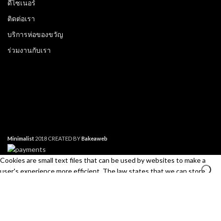
ดีไซเนอร์
ติดต่อเรา
บริการห่อของขวัญ
ร่วมงานกับเรา
Minimalist
2018 CREATED BY
Bakeaweb
Cookies are small text files that can be used by websites to make a
user's experience more efficient. The law states that we can store
cookies on your device if they are strictly necessary for the operation of
this site. For all other types of cookies we need your permission. This
site uses different types of cookies. Some cookies are placed by third
Search
party services that appear on our pages.
Start typing to see products you are looking for.