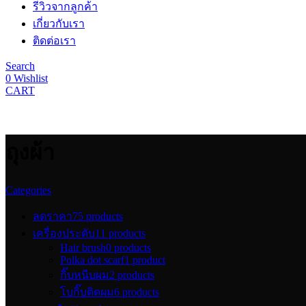
รีวิวจากลูกค้า
เกี่ยวกับเรา
ติดต่อเรา
Search
0
Wishlist
CART
ถุงผ้า
Categories
ลดราคา
75 products
เครื่องประดับ
11 products
Hair brush
0 products
Polka dot scarf
1 product
กิ๊บหนีบผม
2 products
โบกิ๊บติดผม
6 products