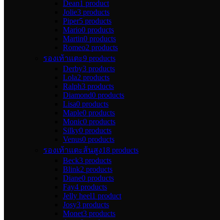
Dean
1 product
Jolie
3 products
Piper
5 products
Mario
0 products
Martin
0 products
Romeo
2 products
รองเท้าแตะ
9 products
Derby
3 products
Lola
2 products
Ralph
3 products
Diamond
0 products
Lisa
0 products
Maple
0 products
Monic
0 products
Silky
0 products
Venus
0 products
รองเท้าแตะส้นสูง
18 products
Beck
3 products
Blink
2 products
Diane
0 products
Fay
4 products
Jelly heel
1 product
Josy
3 products
Monet
3 products