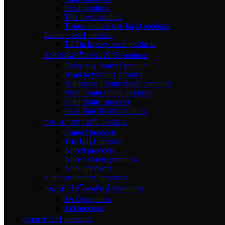
Eva
4 products
Tote bag
1 product
Tropez knitted tote bag
0 products
Laptop case
1 product
TinTin laptop case
0 products
อุปกรณ์เสริมกระเป๋า
5 products
Daisy bag charm
1 product
Heart keychain
1 product
Adjustable Chain Strap
2 products
Metal chain strap
0 products
Gold chain
1 product
Pearl Bag Strap
0 products
กระเป๋าสตางค์
8 products
Claire
2 products
Trix Bag
1 product
Alice
0 products
Alice's sister
0 products
Alin
0 products
Slim cardholder
0 products
กระเป๋าใส่โทรศัพท์
2 products
Jezz
2 products
Jo
0 products
รองเท้า
221 products