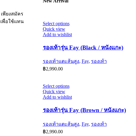
New Arrival
 เพียงสมัคร
เพื่อใช้แทน
This
Select options
product
Quick view
has
Add to wishlist
multiple
variants.
รองเท้ารุ่น Fay (Black / หนังแกะ)
The
options
รองเท้าแตะส้นสูง
,
Fay
,
รองเท้า
may
be
฿
2,990.00
chosen
on
the
This
Select options
product
product
Quick view
page
has
Add to wishlist
multiple
variants.
รองเท้ารุ่น Fay (Brown / หนังแกะ)
The
options
รองเท้าแตะส้นสูง
,
Fay
,
รองเท้า
may
be
฿
2,990.00
chosen