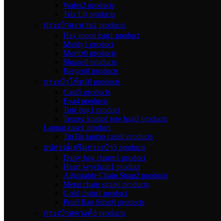
Wales
2 products
Trix L
0 products
กระเป๋าสะพาย
2 products
Hay moon bag
1 product
Mindy
1 product
Moritz
0 products
Sloane
0 products
Bergen
0 products
กระเป๋าโท้ต
10 products
Cara
5 products
Eva
4 products
Tote bag
1 product
Tropez knitted tote bag
0 products
Laptop case
1 product
TinTin laptop case
0 products
อุปกรณ์เสริมกระเป๋า
5 products
Daisy bag charm
1 product
Heart keychain
1 product
Adjustable Chain Strap
2 products
Metal chain strap
0 products
Gold chain
1 product
Pearl Bag Strap
0 products
กระเป๋าสตางค์
8 products