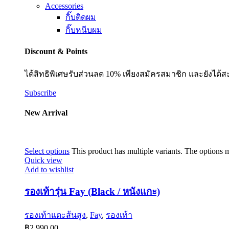
Accessories
กิ๊บติดผม
กิ๊บหนีบผม
Discount & Points
ได้สิทธิพิเศษรับส่วนลด 10% เพียงสมัครสมาชิก และยังได้ส
Subscribe
New Arrival
Select options
This product has multiple variants. The options
Quick view
Add to wishlist
รองเท้ารุ่น Fay (Black / หนังแกะ)
รองเท้าแตะส้นสูง
,
Fay
,
รองเท้า
฿
2,990.00