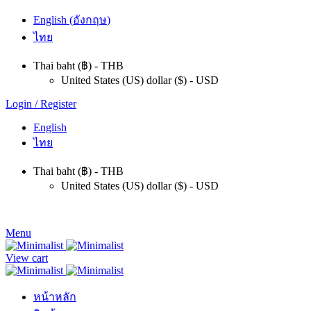
English
(
อังกฤษ
)
ไทย
Thai baht (฿) - THB
United States (US) dollar ($) - USD
Login / Register
English
ไทย
Thai baht (฿) - THB
United States (US) dollar ($) - USD
Menu
View cart
หน้าหลัก