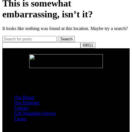
This is somewhat
embarrassing, isn’t it?
It looks like nothing was found at this location. Maybe try a search?
Search
About Us
Our Brand
Our Designer
Contact
Gift Wrapping Service
Career
Products