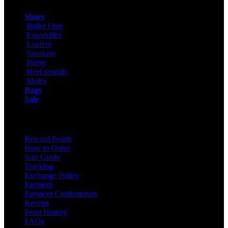
Shoes
Ballet Flats
Espadrilles
Loafers
Sneakers
Pump
Heel sandals
Mules
Bags
Sale
ONLINE SHOPPING
Reward Points
How to Order
Size Guide
Tracking
Exchange Policy
Payment
Payment Confirmation
Receipt
Point History
FAQs